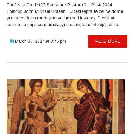
Frică sau Credinţă? Scrisoare Pastorală – Paşti 2024
Episcop John Michael Botean „«Deșteaptă-te cel ce dormi
și te scoală din morți și te va lumina Hristos». Deci luați
seama cu grijă, cum umblați, nu ca niște neînțelepți, ci ca...
March 30, 2024 at 8:46 pm
READ MORE