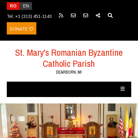
RO
EN
Tel.:+1 (313) 451-1143
DONATE
St. Mary's Romanian Byzantine
Catholic Parish
DEARBORN, MI