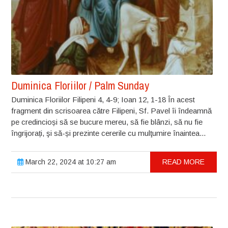
Duminica Floriilor / Palm Sunday
Duminica Floriilor Filipeni 4, 4-9; Ioan 12, 1-18 În acest
fragment din scrisoarea către Filipeni, Sf. Pavel îi îndeamnă
pe credincioși să se bucure mereu, să fie blânzi, să nu fie
îngrijorați, şi să-și prezinte cererile cu mulţumire înaintea...
March 22, 2024 at 10:27 am
READ MORE