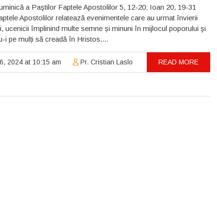
minică a Paştilor Faptele Apostolilor 5, 12-20; Ioan 20, 19-31
ptele Apostolilor relatează evenimentele care au urmat învierii
 ucenicii împlinind multe semne și minuni în mijlocul poporului şi
-i pe mulți să creadă în Hristos....
 6, 2024 at 10:15 am
Pr. Cristian Laslo
READ MORE