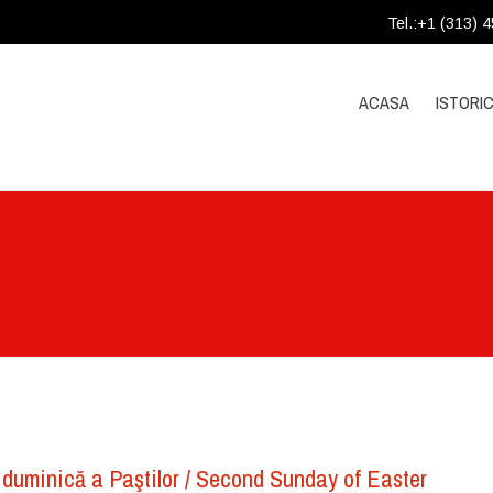
Tel.:+1 (313) 
ACASA
ISTORIC
 duminică a Paştilor / Second Sunday of Easter