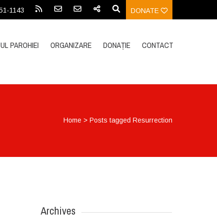
451-1143
DONATE
UL PAROHIEI
ORGANIZARE
DONAȚIE
CONTACT
Home
>
Posts tagged Resurrection
Archives