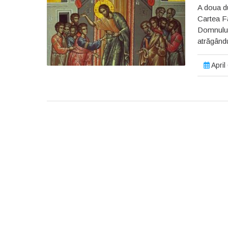
A doua du
Cartea Fa
Domnului,
atrăgându
April