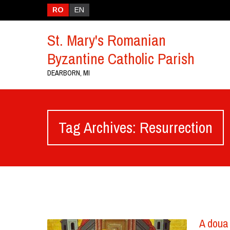
RO
EN
St. Mary's Romanian
Byzantine Catholic Parish
DEARBORN, MI
Tag Archives: Resurrection
A doua