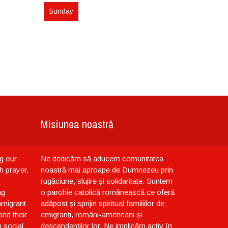
Sunday
Misiunea noastră
g our
Ne dedicăm să aducem comunitatea
h prayer,
noastră mai aproape de Dumnezeu prin
rugăciune, slujire și solidaritate. Suntem
ng
o parohie catolică românească ce oferă
immigrant
adăpost și sprijin spiritual familiilor de
nd their
emigranți, români-americani și
 social
descendenților lor. Ne implicăm activ în