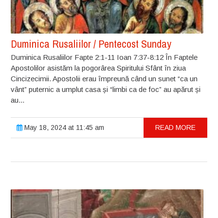
Duminica Rusaliilor / Pentecost Sunday
Duminica Rusaliilor Fapte 2:1-11 Ioan 7:37-8:12 În Faptele
Apostolilor asistăm la pogorârea Spiritului Sfânt în ziua
Cincizecimii. Apostolii erau împreună când un sunet “ca un
vânt” puternic a umplut casa și “limbi ca de foc” au apărut și
au...
May 18, 2024 at 11:45 am
READ MORE