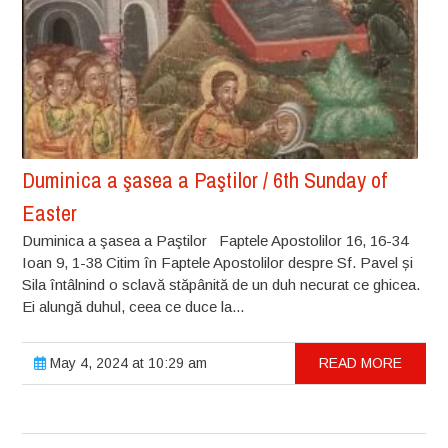
Duminica a şasea a Paştilor / 6th Sunday of
Easter
Duminica a şasea a Paştilor Faptele Apostolilor 16, 16-34
Ioan 9, 1-38 Citim în Faptele Apostolilor despre Sf. Pavel și
Sila întâlnind o sclavă stăpânită de un duh necurat ce ghicea.
Ei alungă duhul, ceea ce duce la...
May 4, 2024 at 10:29 am
READ MORE