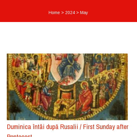
Home
>
2024
>
May
Duminica întâi după Rusalii / First Sunday after
Pentecost