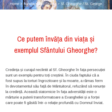
Home
>
Sundays and Feasts
>
Sf. Gheorghe / St. George
Ce putem învăța din viața și
exemplul Sfântului Gheorghe?
Credința și curajul neclintit al Sf. Gheorghe în fața persecuției
sunt un exemplu pentru toți creștinii. În ciuda faptului că a
fost supus la torturi îngrozitoare și la moarte, a rămas ferm
în devotamentul său față de Mântuitorul, refuzând să renunțe
la credință. Această statornicie în fața adversității este o
mărturie a puterii transformatoare a Evangheliei și a forței
care poate fi găsită într-o relație profundă cu Domnul înviat.