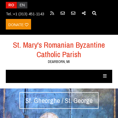
RO
EN
Tel.:+1 (313) 451-1143
DONATE
St. Mary's Romanian Byzantine
Catholic Parish
DEARBORN, MI
Sf. Gheorghe / St. George