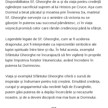
Disponibilitatea Sf. Gheorghe de a-și da viața pentru credință
oglindește sacrificiul suprem al lui Hristos pe Cruce. Așa cum
Domnul a biruit păcatul și moartea prin Învierea Sa, martiriul
Sf. Gheorghe servește ca o amintire că victoria nu se
găsește în puterea sau succesul pământesc, ci în viața
veșnică promisă celor care rămân credincioși până la sfârșit.
Legendele legate de Sf. Gheorghe, cum ar fi uciderea
dragonului, pot fi interpretate ca reprezentări simbolice ale
luptei spirituale între bine și rău. În felul acesta, exemplul
Sfântului Gheorghe ne încurajează să fim vigilenți în propriile
lupte împotriva forțelor întunericului, având încredere în
puterea lui Dumnezeu.
Viața și exemplul Sfântului Gheorghe oferă o sursă de
inspirație și îndrumare pentru toți creștinii. Emulând credința,
curajul și angajamentul său neclintit față de Evanghelie,
putem găsi puterea de a depăși încercările și necazurile
noastre, și de a deveni discipoli mai mai buni ai Domnului.